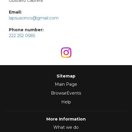
Gustavo Cabrera
Email:
lapsuscinco@gmail.com
Phone number:
222 252 0585
Sitemap
Main Page
BrowseEvents
Help
More Information
What we do