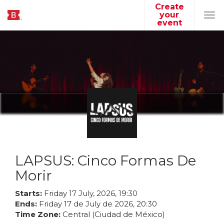
Create
your
Tog
event
navi
LAPSUS: Cinco Formas De
Morir
Starts:
Friday
17
July
,
2026
,
19
:
30
Ends:
Friday
17
de
July
de
2026
,
20
:
30
Time Zone:
Central (Ciudad de México)