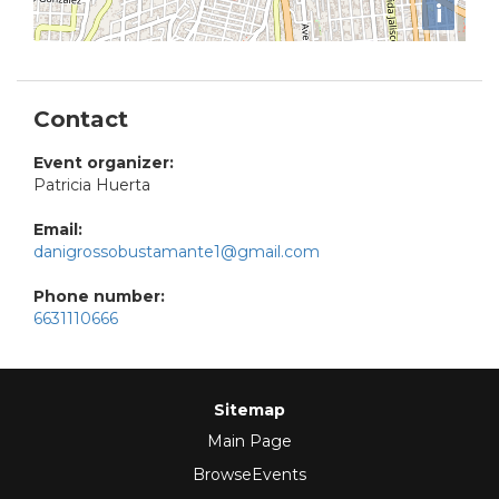
i
Contact
Event organizer:
Patricia Huerta
Email:
danigrossobustamante1@gmail.com
Phone number:
6631110666
Sitemap
Main Page
BrowseEvents