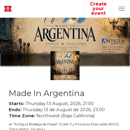
Create
your
Tog
event
navi
Made In Argentina
Starts:
Thursday
13
August
,
2026
,
21
:
00
Ends:
Thursday
13
de
August
de
2026
,
23
:
00
Time Zone:
Northwest (Baja California)
at
"
Antigua Bodega de Papel
"
(
Calle 11 y Plutarco Elías calles #2012,
Zona centro, Tijuana
)