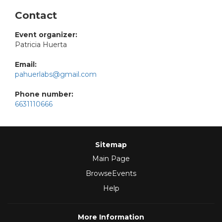
Contact
Event organizer:
Patricia Huerta
Email:
pahuerlabs@gmail.com
Phone number:
6631110666
Sitemap
Main Page
BrowseEvents
Help
More Information