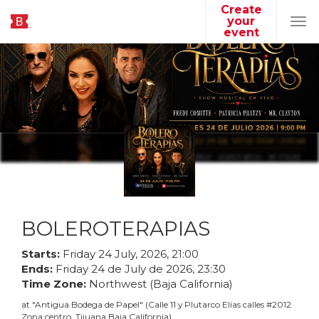
Create
your
Tog
event
navi
BOLEROTERAPIAS
Starts:
Friday
24
July
,
2026
,
21
:
00
Ends:
Friday
24
de
July
de
2026
,
23
:
30
Time Zone:
Northwest (Baja California)
at
"
Antigua Bodega de Papel
"
(
Calle 11 y Plutarco Elías calles #2012
Zona centro, Tijuana Baja California
)