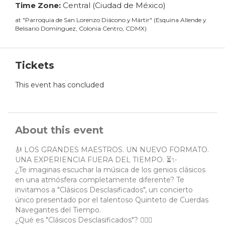
Time Zone:
Central (Ciudad de México)
at
"
Parroquia de San Lorenzo Diácono y Mártir
"
(
Esquina Allende y
Belisario Domínguez, Colonia Centro, CDMX
)
Tickets
This event has concluded
About this event
🎻 LOS GRANDES MAESTROS. UN NUEVO FORMATO.
UNA EXPERIENCIA FUERA DEL TIEMPO. ⏳✨
¿Te imaginas escuchar la música de los genios clásicos
en una atmósfera completamente diferente? Te
invitamos a "Clásicos Desclasificados", un concierto
único presentado por el talentoso Quinteto de Cuerdas
Navegantes del Tiempo.
¿Qué es "Clásicos Desclasificados"? 🕵️‍♂️🎶