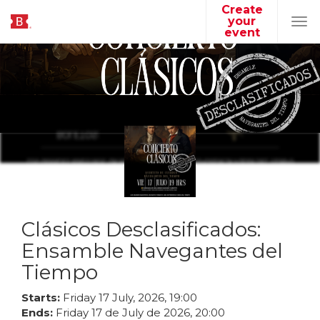
Create
your
Tog
event
navi
Clásicos Desclasificados:
Ensamble Navegantes del
Tiempo
Starts:
Friday
17
July
,
2026
,
19
:
00
Ends:
Friday
17
de
July
de
2026
,
20
:
00