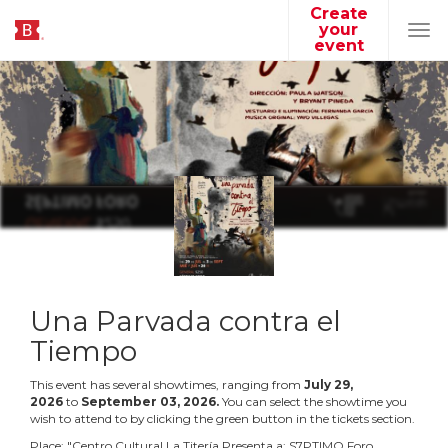
Create
your
Tog
event
navi
Una Parvada contra el
Tiempo
This event has several showtimes, ranging from
July
29
,
2026
to
September
03
,
2026
.
You can select the showtime you
wish to attend to by clicking the green button in the tickets section.
Place:
"
Centro Cultural La Titería Presenta a: S7PTIMO Foro