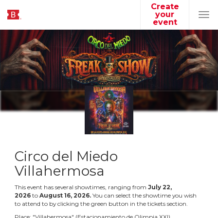
Create
your
Tog
event
navi
Circo del Miedo
Villahermosa
This event has several showtimes, ranging from
July
22
,
2026
to
August
16
,
2026
.
You can select the showtime you wish
to attend to by clicking the green button in the tickets section.
Place:
"
Villahermosa
"
(
Estacionamiento de Olimpia XXI
)