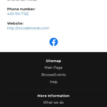
Phone number:
449-154-7162
Website:
http://circodelmiedo.com
Sitemap
Main Page
BrowseEvents
Help
More Information
What we do