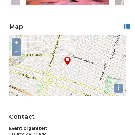
Map
+
−
i
Contact
Event organizer:
El Circo del Miedo