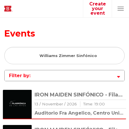
Create
your
Tog
event
navi
Events
Filter by:
IRON MAIDEN SINFÓNICO - Filarmónica de las Artes
13
/
November
/
2026
Time:
19
:
00
Auditorio Fra Angelico, Centro Universitario Cultural (CUC)