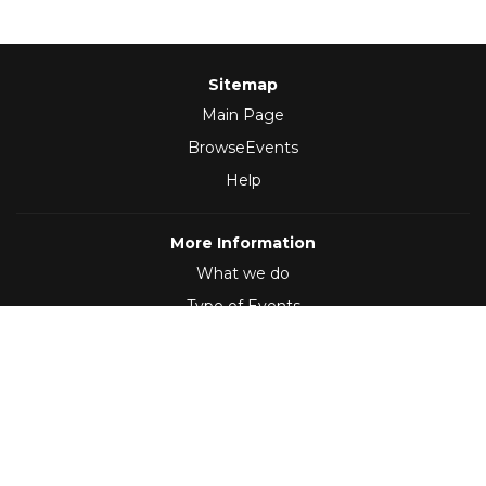
Sitemap
Main Page
BrowseEvents
Help
More Information
What we do
Type of Events
Follow Us