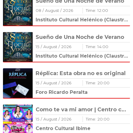
Sueño de Una Noche de Verano
08
/
August
/
2026
Time:
12
:
00
Instituto Cultural Helénico (Claustro Románico)
Sueño de Una Noche de Verano
15
/
August
/
2026
Time:
14
:
00
Instituto Cultural Helénico (Claustro Románico)
Réplica: Esta obra no es original
15
/
August
/
2026
Time:
20
:
00
Foro Ricardo Peralta
Como te va mi amor | Centro cultural Ibime
15
/
August
/
2026
Time:
20
:
00
Centro Cultural Ibime