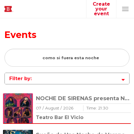
Create
your
Tog
event
navi
Events
Filter by:
NOCHE DE SIRENAS presenta Noche de Sirenas VI
07
/
August
/
2026
Time:
21
:
30
Teatro Bar El Vicio