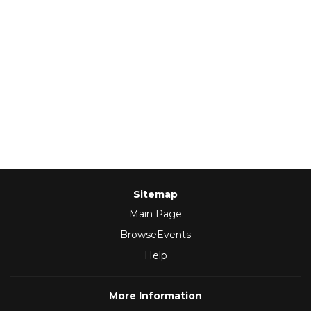
Sitemap
Main Page
BrowseEvents
Help
More Information