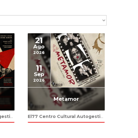
21
Ago
2026
-
11
Sep
2026
Metamor
El77 Centro Cultural Autogestivo
El77 Centro Cultural Autogestivo