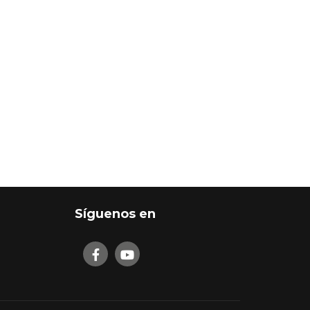
Síguenos en