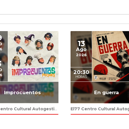
9
13
o
Ago
6
2026
3
o
20
:
30
6
HORAS
Improcuentos
En guerra
El77 Centro Cultural Autogestivo