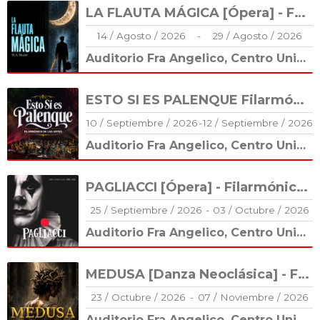
LA FLAUTA MÁGICA [Ópera] - Filarmónica de las Artes
14
/
Agosto
/
2026
-
29
/
Agosto
/
2026
Auditorio Fra Angelico, Centro Universitario Cultural (CUC)
ESTO SI ES PALENQUE Filarmónica de las Artes
10
/
Septiembre
/
2026
-
12
/
Septiembre
/
2026
Auditorio Fra Angelico, Centro Universitario Cultural (CUC)
PAGLIACCI [Ópera] - Filarmónica de las Artes
25
/
Septiembre
/
2026
-
03
/
Octubre
/
2026
Auditorio Fra Angelico, Centro Universitario Cultural (CUC)
MEDUSA [Danza Neoclásica] - Filarmónica de las Artes/CoDA
23
/
Octubre
/
2026
-
07
/
Noviembre
/
2026
Auditorio Fra Angelico, Centro Universitario Cultural (CUC)