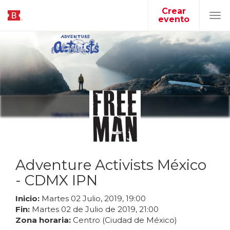
Crear
evento
Tog
navi
Adventure Activists México
- CDMX IPN
Inicio:
Martes
02
Julio
,
2019
,
19
:
00
Fin:
Martes
02
de
Julio
de
2019
,
21
:
00
Zona horaria:
Centro (Ciudad de México)