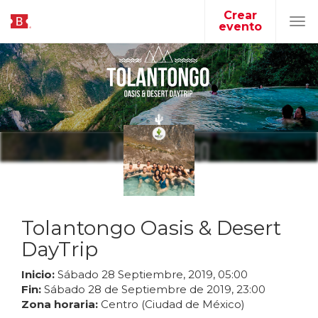
Crear
evento
Tog
navi
Tolantongo Oasis & Desert
DayTrip
Inicio:
Sábado
28
Septiembre
,
2019
,
05
:
00
Fin:
Sábado
28
de
Septiembre
de
2019
,
23
:
00
Zona horaria:
Centro (Ciudad de México)