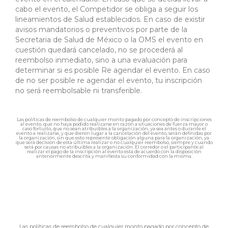
cabo el evento, el Competidor se obliga a seguir los
lineamientos de Salud establecidos. En caso de existir
avisos mandatorios o preventivos por parte de la
Secretaria de Salud de México o la OMS el evento en
cuestión quedará cancelado, no se procederá al
reembolso inmediato, sino a una evaluación para
determinar si es posible Re agendar el evento. En caso
de no ser posible re agendar el evento, tu inscripción
no será reembolsable ni transferible.
Las políticas de reembolso de cualquier monto pagado por concepto de inscripciones
al evento, que no haya podido realizarse en razón a situaciones de fuerza mayor o
caso fortuito, que no sean atribuibles a la organización, ya sea antes o durante el
evento a realizarse, y que dieren lugar a la cancelación del evento, serán definidas por
la organización, sin que esto represente obligación alguna para la organización, ya
que será decisión de esta última realizar o no cualquier reembolso, siempre y cuando
será por causas no atribuibles a la organización. El corredor o el participante al
realizar el pago de la inscripción al evento está de acuerdo con la disposición
anteriormente descrita y manifiesta su conformidad con la misma.
Las políticas de reembolso de cualquier monto pagado por concepto de