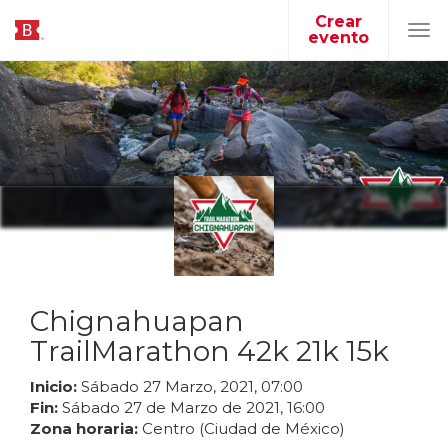
Crear
evento
Tog
navi
Chignahuapan
TrailMarathon 42k 21k 15k
Inicio:
Sábado
27
Marzo
,
2021
,
07
:
00
Fin:
Sábado
27
de
Marzo
de
2021
,
16
:
00
Zona horaria:
Centro (Ciudad de México)