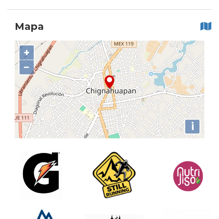
Mapa
+
−
i