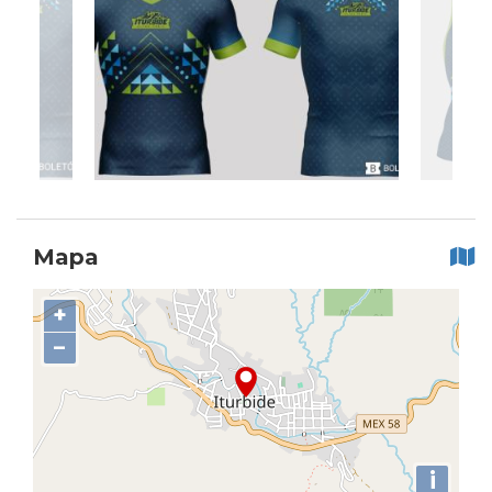
Mapa
+
−
i