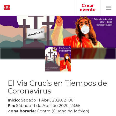
Crear
evento
Tog
navi
El Via Crucis en Tiempos de
Coronavirus
Inicio:
Sábado
11
Abril
,
2020
,
21
:
00
Fin:
Sábado
11
de
Abril
de
2020
,
23
:
55
Zona horaria:
Centro (Ciudad de México)