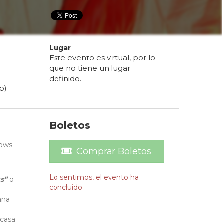
Lugar
Este evento es virtual, por lo
que no tiene un lugar
definido.
o)
Boletos
hows
Comprar Boletos
Lo sentimos, el evento ha
us”
o
concluido
ana
 casa