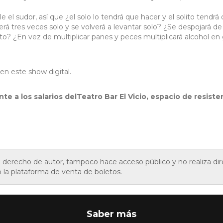
e el sudor, así que ¿el solo lo tendrá que hacer y el solito tendrá
rá tres veces solo y se volverá a levantar solo? ¿Se despojará de
olito? ¿En vez de multiplicar panes y peces multiplicará alcohol en 
n este show digital.
te a los salarios delTeatro Bar El Vicio, espacio de resiste
de derecho de autor, tampoco hace acceso público y no realiza d
o la plataforma de venta de boletos.
Saber más