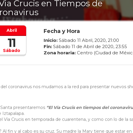
 Via Crucis en Tiempos de
ronavirus
Abril
Fecha y Hora
11
Inicio:
Sábado
11
Abril
,
2020
,
21
:
00
Fin:
Sábado
11
de
Abril
de
2020
,
23
:
55
Sábado
Zona horaria:
Centro (Ciudad de Méxic
del coronavirus nos mudamos a la red para presentar nuevos s
a Santa presentaremos
“El Vía Crucis en tiempos del coronavir
e Iztapalapa.
del Vía Crucis en temporada de cuarentena, y como con lo de la s
? Al fin y al cabo es su cruz. Su madre la Mary tiene que estar en