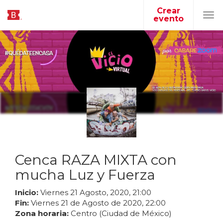
Crear
evento
Tog
navi
Cenca RAZA MIXTA con
mucha Luz y Fuerza
Inicio:
Viernes
21
Agosto
,
2020
,
21
:
00
Fin:
Viernes
21
de
Agosto
de
2020
,
22
:
00
Zona horaria:
Centro (Ciudad de México)