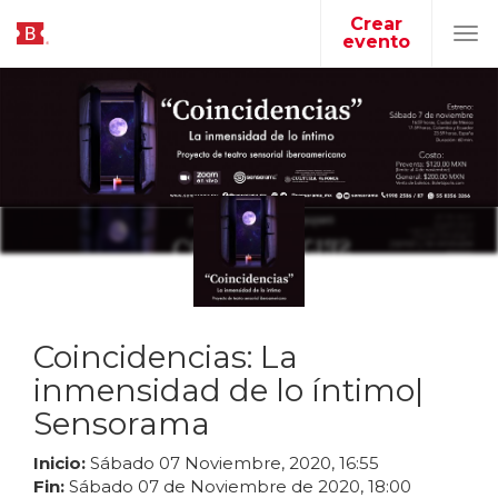
Crear
evento
Tog
navi
Coincidencias: La
inmensidad de lo íntimo|
Sensorama
Inicio:
Sábado
07
Noviembre
,
2020
,
16
:
55
Fin:
Sábado
07
de
Noviembre
de
2020
,
18
:
00