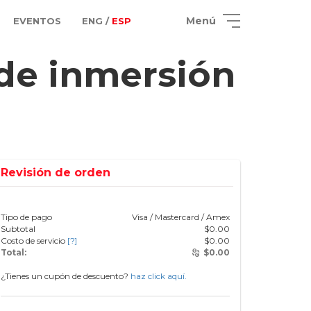
Menú
EVENTOS
ENG /
ESP
 de inmersión
Revisión de orden
Tipo de pago
Visa / Mastercard / Amex
Subtotal
$
0.00
Costo de servicio
[?]
$
0.00
Total:
$
0.00
¿Tienes un cupón de descuento?
haz click aquí.