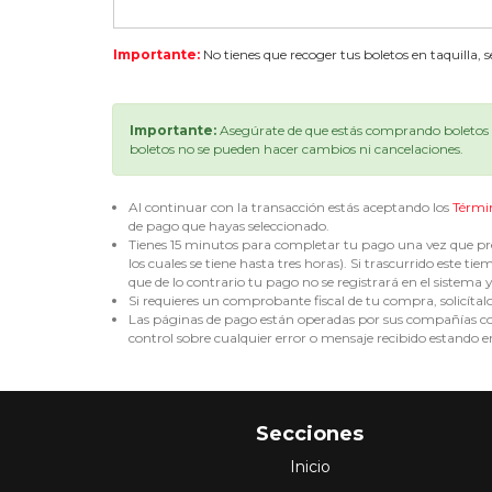
Importante:
No tienes que recoger tus boletos en taquilla, 
Importante:
Asegúrate de que estás comprando boletos p
boletos no se pueden hacer cambios ni cancelaciones.
Al continuar con la transacción estás aceptando los
Térmi
de pago que hayas seleccionado.
Tienes 15 minutos para completar tu pago una vez que pre
los cuales se tiene hasta tres horas). Si trascurrido est
que de lo contrario tu pago no se registrará en el sistema y 
Si requieres un comprobante fiscal de tu compra, solicítal
Las páginas de pago están operadas por sus compañías corr
control sobre cualquier error o mensaje recibido estando en
Secciones
Inicio