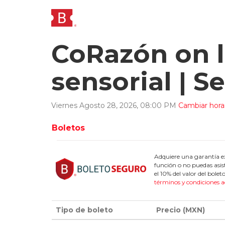
CoRazón on l
sensorial | 
Viernes
Agosto
28
,
2026
,
08
:
00
PM
Cambiar hora
Boletos
Adquiere una garantía ex
función o no puedas asis
el 10% del valor del bol
términos y condiciones a
Tipo de boleto
Precio (MXN)