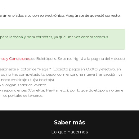
serán enviados a tu correo electrónico. Asegúrate de que esté correcto.
ara la fecha y hora correctas, ya que una vez comprados tus
nos y Condiciones
de Boletópolis. Se te redirigirá a la página del método
sionaste el botón de "Pagar" (Excepto pagos en OXXO y efectivo, en
e tiempo no has completado tu pago, comienza una nueva transacción, ya
no se emitirá(n) tu(s) boleto(s).
o al organizador del evento.
espondientes (Conekta, PayPal, etc.), por lo que Boletópolis no tiene
 los portales de terceros.
Saber más
Lo que hacemos