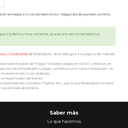
serán enviados a tu correo electrónico. Asegúrate de que esté correcto.
ara la fecha y hora correctas, ya que una vez comprados tus
nos y Condiciones
de Boletópolis. Se te redirigirá a la página del método
sionaste el botón de "Pagar" (Excepto pagos en OXXO y efectivo, en
e tiempo no has completado tu pago, comienza una nueva transacción, ya
no se emitirá(n) tu(s) boleto(s).
o al organizador del evento.
espondientes (Conekta, PayPal, etc.), por lo que Boletópolis no tiene
 los portales de terceros.
Saber más
Lo que hacemos