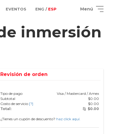
Menú
EVENTOS
ENG /
ESP
 de inmersión
Revisión de orden
Tipo de pago
Visa / Mastercard / Amex
Subtotal
$
0.00
Costo de servicio
[?]
$
0.00
Total:
$
0.00
¿Tienes un cupón de descuento?
haz click aquí.