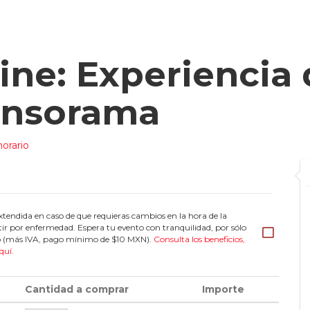
ine: Experiencia
Sensorama
orario
tendida en caso de que requieras cambios en la hora de la
tir por enfermedad. Espera tu evento con tranquilidad, por sólo
eto (más IVA, pago mínimo de $10 MXN).
Consulta los beneficios,
quí
.
Cantidad a comprar
Importe