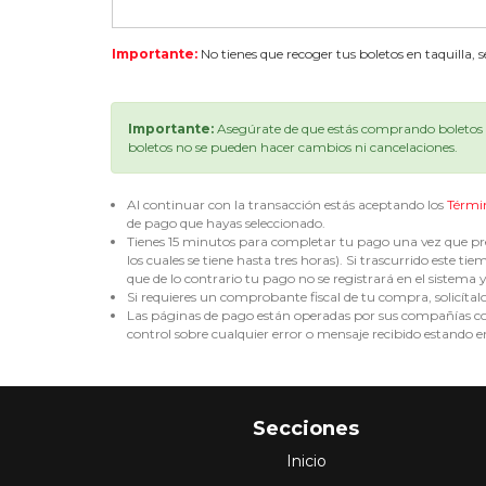
Importante:
No tienes que recoger tus boletos en taquilla, 
Importante:
Asegúrate de que estás comprando boletos p
boletos no se pueden hacer cambios ni cancelaciones.
Al continuar con la transacción estás aceptando los
Térmi
de pago que hayas seleccionado.
Tienes 15 minutos para completar tu pago una vez que pre
los cuales se tiene hasta tres horas). Si trascurrido est
que de lo contrario tu pago no se registrará en el sistema y 
Si requieres un comprobante fiscal de tu compra, solicítal
Las páginas de pago están operadas por sus compañías corr
control sobre cualquier error o mensaje recibido estando en
Secciones
Inicio