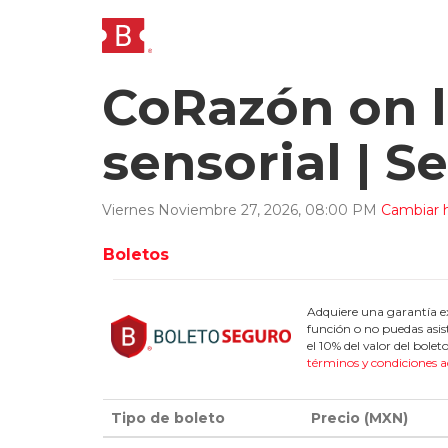
CoRazón on l
sensorial | 
Viernes
Noviembre
27
,
2026
,
08
:
00
PM
Cambiar h
Boletos
Adquiere una garantía ex
función o no puedas asis
el 10% del valor del bol
términos y condiciones a
Tipo de boleto
Precio (MXN)