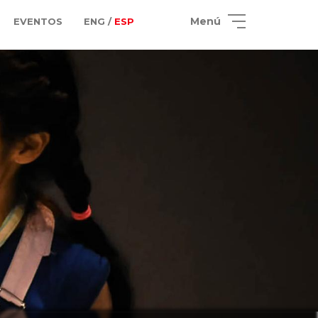
Menú
EVENTOS
ENG /
ESP