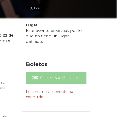
Lugar
Este evento es virtual, por lo
o
22
de
que no tiene un lugar
k en el
definido.
Boletos
Comprar Boletos
 su
rir
Lo sentimos, el evento ha
concluido
nción