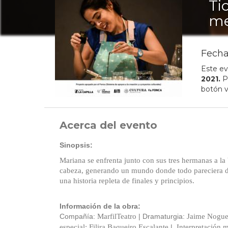
Ti
me
Fecha
Este ev
2021
.
Pu
botón v
Acerca del evento
Sinopsis:
Mariana se enfrenta junto con sus tres hermanas a la 
cabeza, generando un mundo donde todo pareciera dist
una historia repleta de finales y principios.
Información de la obra:
Compañía:
MarfilTeatro
| Dramaturgia:
Jaime Nogue
especial: Filira Baqueiro Escalante
|
Interpretación m