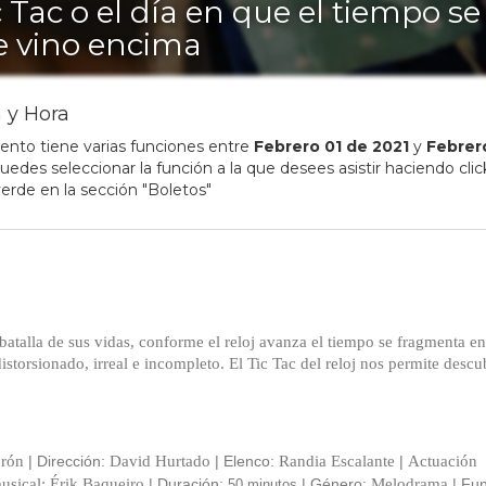
c Tac o el día en que el tiempo se
 vino encima
 y Hora
ento tiene varias funciones entre
Febrero
01
de
2021
y
Febrer
edes seleccionar la función a la que desees asistir haciendo clic
erde en la sección "Boletos"
batalla de sus vidas, conforme el reloj avanza el tiempo se fragmenta en
orsionado, irreal e incompleto. El Tic Tac del reloj nos permite descub
rón
| Dirección:
David Hurtado
| Elenco:
Randia Escalante
|
Actuación
usical: Érik Baqueiro
| Duración:
| Género:
Melodrama
| Fu
50 minutos