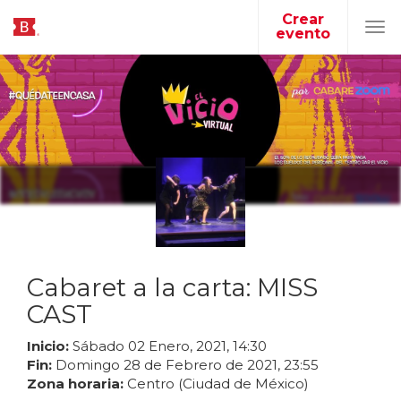
Crear
evento
Tog
navi
Cabaret a la carta: MISS
CAST
Inicio:
Sábado
02
Enero
,
2021
,
14
:
30
Fin:
Domingo
28
de
Febrero
de
2021
,
23
:
55
Zona horaria:
Centro (Ciudad de México)