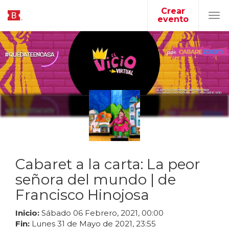
Crear
evento
Tog
navi
Cabaret a la carta: La peor
señora del mundo | de
Francisco Hinojosa
Inicio:
Sábado
06
Febrero
,
2021
,
00
:
00
Fin:
Lunes
31
de
Mayo
de
2021
,
23
:
55