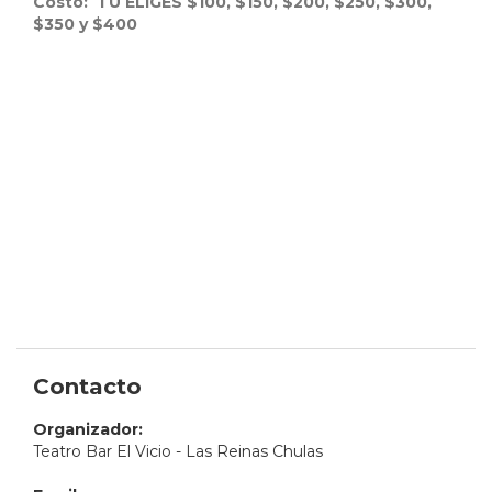
Costo: TU ELIGES $100, $150, $200, $250, $300,
$350 y $400
Contacto
Organizador:
Teatro Bar El Vicio - Las Reinas Chulas