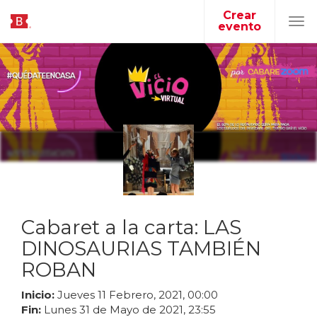
Crear
evento
Tog
navi
Cabaret a la carta: LAS
DINOSAURIAS TAMBIÉN
ROBAN
Inicio:
Jueves
11
Febrero
,
2021
,
00
:
00
Fin:
Lunes
31
de
Mayo
de
2021
,
23
:
55