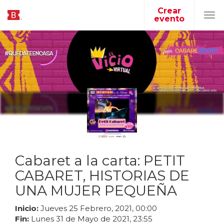
Crear
evento
Tog
navi
Cabaret a la carta: PETIT
CABARET, HISTORIAS DE
UNA MUJER PEQUEÑA
Inicio:
Jueves
25
Febrero
,
2021
,
00
:
00
Fin:
Lunes
31
de
Mayo
de
2021
,
23
:
55