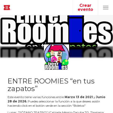
Crear
evento
Tog
navi
ENTRE ROOMIES “en tus
zapatos”
Este evento tiene varias funciones entre
Marzo
13
de
2021
y
Junio
28
de
2026
.
Puedes seleccionar la función a la que desees asistir
haciendo click en el botón verde en la sección "Boletos"
Lugar:
"
SÓTANO TEATRO
"
(
Calzada México-Tacuba 70, Tlaxpana,