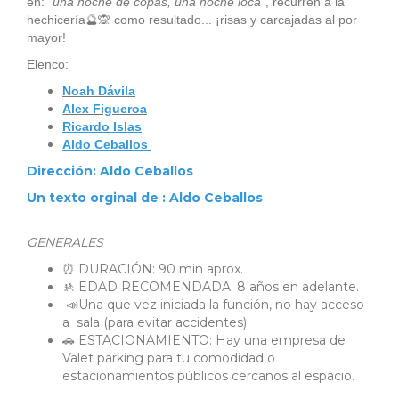
en: "
una noche de copas, una noche loca"
, recurren a la
hechicería🔮🙊 como resultado... ¡risas y carcajadas al por
mayor!
Elenco:
Noah Dávila
Alex Figueroa
Ricardo Islas
Aldo Ceballos
Dirección: Aldo Ceballos
Un texto orginal de : Aldo Ceballos
GENERALES
⏰ DURACIÓN: 90 min aprox.
🚸 EDAD RECOMENDADA: 8 años en adelante.
📣Una que vez iniciada la función, no hay acceso
a sala (para evitar accidentes).
🚗 ESTACIONAMIENTO: Hay una empresa de
Valet parking para tu comodidad o
estacionamientos públicos cercanos al espacio.