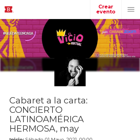
Crear
evento
Tog
navi
Cabaret a la carta:
CONCIERTO
LATINOAMÉRICA
HERMOSA, may
Inicio:
Sábado
01
Mayo
,
2021
,
00
:
00