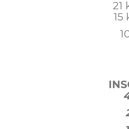
21
15
1
INS
4