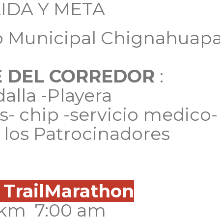
IDA Y META
o Municipal Chignahuap
 DEL CORREDOR
:
alla -Playera
os- chip -servicio medico-
 los Patrocinadores
 TrailMarathon
 km 7:00 am