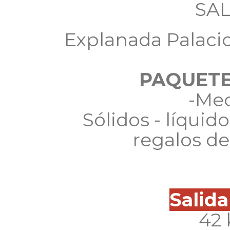
SAL
Explanada Palaci
PAQUETE
-Med
Sólidos - líquid
regalos de
Salida
42