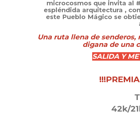
microcosmos que invita al #
espléndida arquitectura , co
este Pueblo Mágico se obti
Una ruta llena de senderos,
digana de una ca
SALIDA Y M
!!!PREMIA
T
42k/2