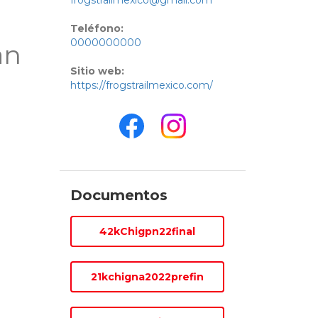
frogstrailmexico@gmail.com
Teléfono:
0000000000
an
Sitio web:
https://frogstrailmexico.com/
Documentos
42kChigpn22final
21kchigna2022prefin