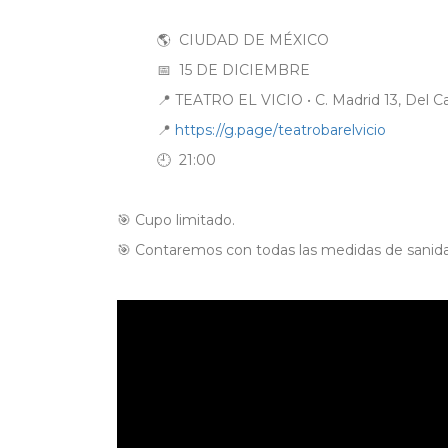
🌎 CIUDAD DE MÉXICO
📅 15 DE DICIEMBRE
📍 TEATRO EL VICIO • C. Madrid 13, Del
📍
https://g.page/teatrobarelvicio
🕘 21:00
🎯 Cupo limitado.
🎯 Contaremos con todas las medidas de sanidad