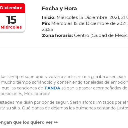
Diciembre
Fecha y Hora
15
Inicio:
Miércoles
15
Diciembre
,
2021
,
21
:
Fin:
Miércoles
15
de
Diciembre
de
2021
,
Miércoles
23
:
55
Zona horaria:
Centro (Ciudad de Méxic
s siempre supe que si volvía a anunciar una gira iba a ser, para
evo mucho tiempo soñándolo y conteniendo toneladas de emocio
e que las canciones de
TANDA
salgan a pasear acompañadas de
peraciones, México lindo!
des me dirán por dónde seguir. Serán aforos limitados por el
rar su sitio. Qué ganas de dejarnos los pulmones cantando juntos
ngan que los quiero ver 👀