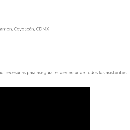
 Carmen, Coyoacán, CDMX
 necesarias para asegurar el bienestar de todos los asistentes.