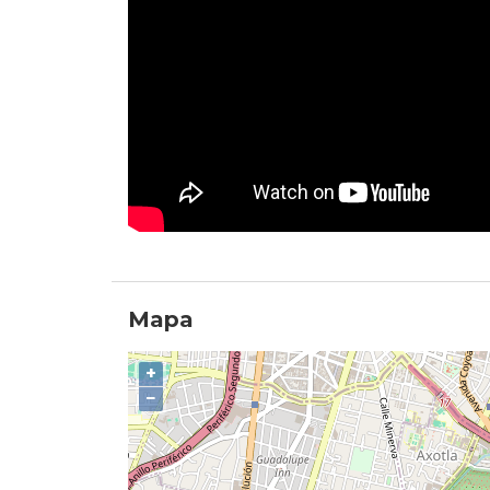
Mapa
+
−