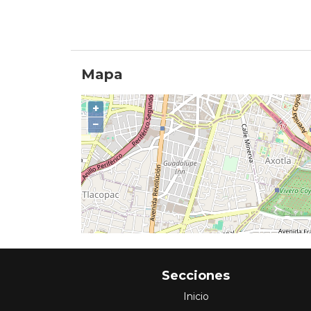
Mapa
+
−
Secciones
Inicio