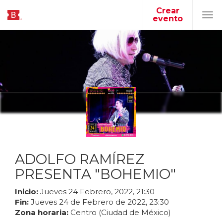
Crear
evento
Tog
navi
ADOLFO RAMÍREZ
PRESENTA "BOHEMIO"
Inicio:
Jueves
24
Febrero
,
2022
,
21
:
30
Fin:
Jueves
24
de
Febrero
de
2022
,
23
:
30
Zona horaria:
Centro (Ciudad de México)