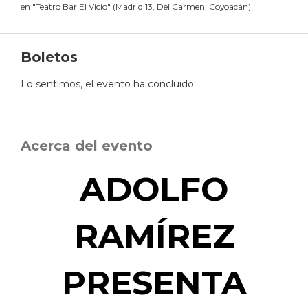
en
"
Teatro Bar El Vicio
"
(
Madrid 13, Del Carmen, Coyoacán
)
Boletos
Lo sentimos, el evento ha concluido
Acerca del evento
ADOLFO
RAMÍREZ
PRESENTA