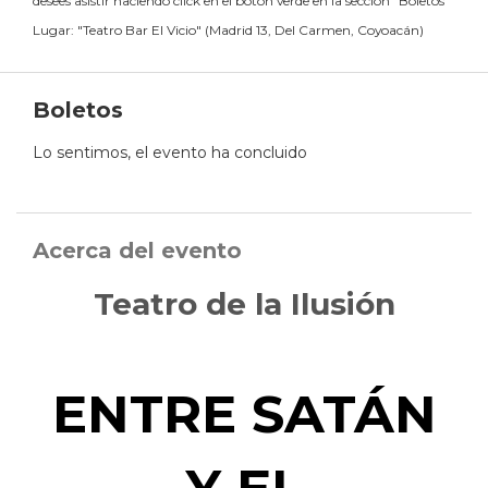
desees asistir haciendo click en el botón verde en la sección "Boletos"
Lugar:
"
Teatro Bar El Vicio
"
(
Madrid 13, Del Carmen, Coyoacán
)
Boletos
Lo sentimos, el evento ha concluido
Acerca del evento
Teatro de la Ilusión
ENTRE SATÁN