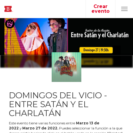
Crear
evento
Tog
navi
DOMINGOS DEL VICIO -
ENTRE SATÁN Y EL
CHARLATÁN
Este evento tiene varias funciones entre
Marzo
13
de
2022
y
Marzo
27
de
2022
.
Puedes seleccionar la función a la que