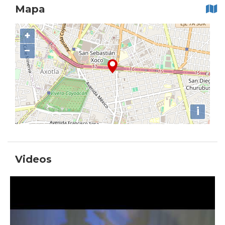
Mapa
+
−
i
Videos