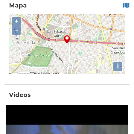
Mapa
+
−
i
Videos