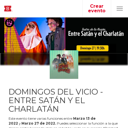
Crear
evento
Tog
navi
DOMINGOS DEL VICIO -
ENTRE SATÁN Y EL
CHARLATÁN
Este evento tiene varias funciones entre
Marzo
13
de
2022
y
Marzo
27
de
2022
.
Puedes seleccionar la función a la que