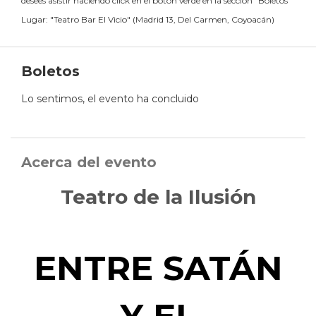
desees asistir haciendo click en el botón verde en la sección "Boletos"
Lugar:
"
Teatro Bar El Vicio
"
(
Madrid 13, Del Carmen, Coyoacán
)
Boletos
Lo sentimos, el evento ha concluido
Acerca del evento
Teatro de la Ilusión
ENTRE SATÁN