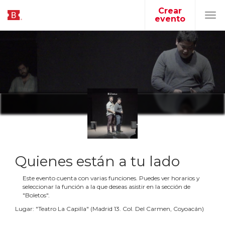
Crear
evento
Tog
navi
Quienes están a tu lado
Este evento cuenta con varias funciones. Puedes ver horarios y
seleccionar la función a la que deseas asistir en la sección de
"Boletos".
Lugar:
"
Teatro La Capilla
"
(
Madrid 13. Col. Del Carmen, Coyoacán
)