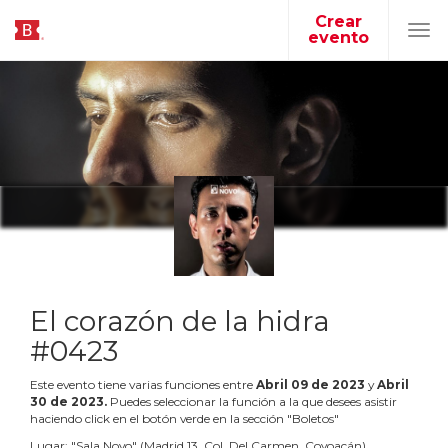
Crear
evento
Tog
navi
El corazón de la hidra
#0423
Este evento tiene varias funciones entre
Abril
09
de
2023
y
Abril
30
de
2023
.
Puedes seleccionar la función a la que desees asistir
haciendo click en el botón verde en la sección "Boletos"
Lugar:
"
Sala Novo
"
(
Madrid 13, Col. Del Carmen, Coyoacán
)