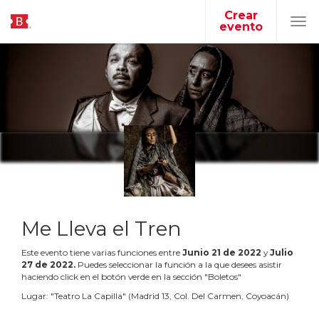
Crear
evento
Tog
navi
Me Lleva el Tren
Este evento tiene varias funciones entre
Junio
21
de
2022
y
Julio
27
de
2022
.
Puedes seleccionar la función a la que desees asistir
haciendo click en el botón verde en la sección "Boletos"
Lugar:
"
Teatro La Capilla
"
(
Madrid 13, Col. Del Carmen, Coyoacán
)