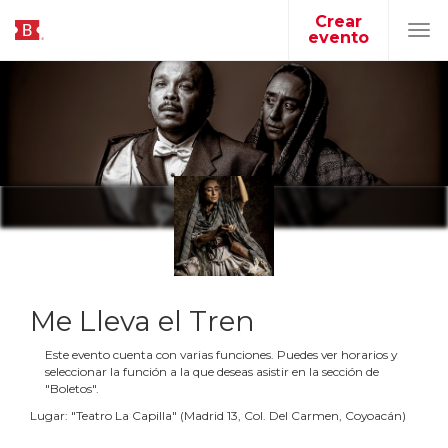
Crear
evento
Tog
navi
Me Lleva el Tren
Este evento cuenta con varias funciones. Puedes ver horarios y
seleccionar la función a la que deseas asistir en la sección de
"Boletos".
Lugar:
"
Teatro La Capilla
"
(
Madrid 13, Col. Del Carmen, Coyoacán
)