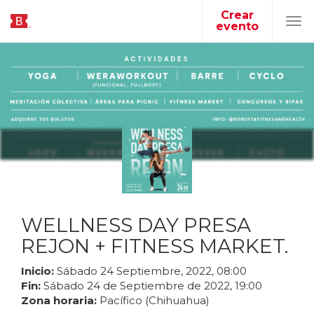
Crear
evento
Tog
navi
WELLNESS DAY PRESA
REJON + FITNESS MARKET.
Inicio:
Sábado
24
Septiembre
,
2022
,
08
:
00
Fin:
Sábado
24
de
Septiembre
de
2022
,
19
:
00
Zona horaria:
Pacífico (Chihuahua)