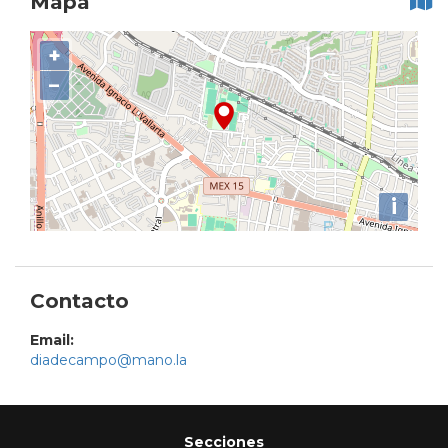
Mapa
+
−
i
Contacto
Email:
diadecampo@mano.la
Secciones