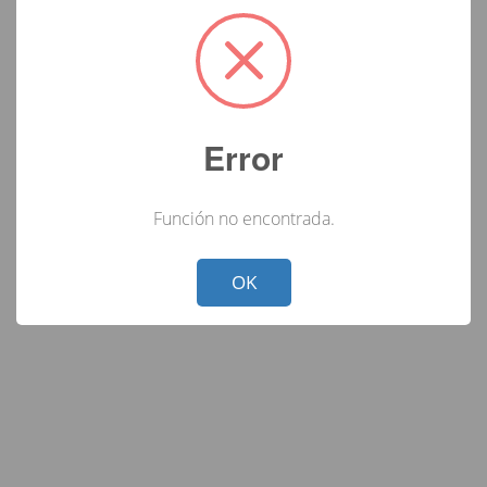
Error
Función no encontrada.
Not valid!
!
OK