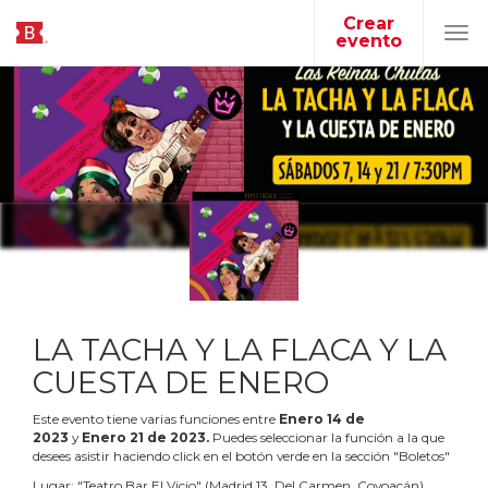
Crear
evento
Tog
navi
LA TACHA Y LA FLACA Y LA
CUESTA DE ENERO
Este evento tiene varias funciones entre
Enero
14
de
2023
y
Enero
21
de
2023
.
Puedes seleccionar la función a la que
desees asistir haciendo click en el botón verde en la sección "Boletos"
Lugar:
"
Teatro Bar El Vicio
"
(
Madrid 13, Del Carmen, Coyoacán
)