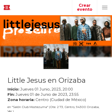
Crear
evento
Tog
navi
Little Jesus en Orizaba
Inicio:
Jueves
01
Junio
,
2023
,
20
:
00
Fin:
Jueves
01
de
Junio
de
2023
,
23
:
55
Zona horaria:
Centro (Ciudad de México)
en
"
Salón Club Moctezuma
"
(
Ote. 2 73, Centro, 94300 Orizaba,
Ver.
)