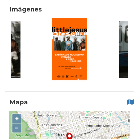
Imágenes
Mapa
+
−