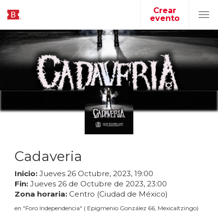
Crear
evento
Tog
navi
Cadaveria
Inicio:
Jueves
26
Octubre
,
2023
,
19
:
00
Fin:
Jueves
26
de
Octubre
de
2023
,
23
:
00
Zona horaria:
Centro (Ciudad de México)
en
"
Foro Independencia
"
(
Epigmenio González 66, Mexicaltzingo
)