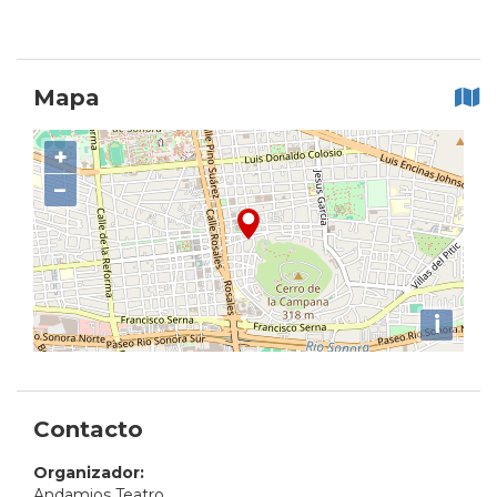
Mapa
+
−
i
Contacto
Organizador:
Andamios Teatro