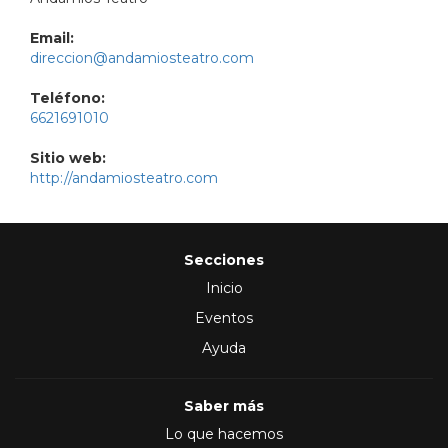
Email:
direccion@andamiosteatro.com
Teléfono:
6621691010
Sitio web:
http://andamiosteatro.com
Secciones
Inicio
Eventos
Ayuda
Saber más
Lo que hacemos