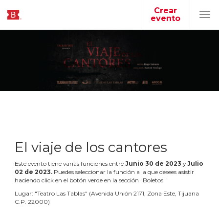
Crear
evento
Tog
navi
El viaje de los cantores
Este evento tiene varias funciones entre
Junio
30
de
2023
y
Julio
02
de
2023
.
Puedes seleccionar la función a la que desees asistir
haciendo click en el botón verde en la sección "Boletos"
Lugar:
"
Teatro Las Tablas
"
(
Avenida Unión 2171, Zona Este, Tijuana
C.P. 22000
)