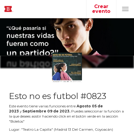
Crear
evento
Tog
navi
Esto no es futbol #0823
Este evento tiene varias funciones entre
Agosto
05
de
2023
y
Septiembre
09
de
2023
.
Puedes seleccionar la función a
la que desees asistir haciendo click en el botón verde en la sección
"Boletos"
Lugar:
"
Teatro La Capilla
"
(
Madrid 13 Del Carmen, Coyoacán
)