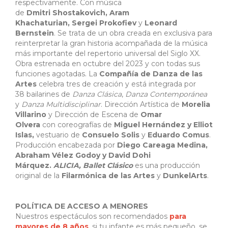
respectivamente. Con música
de
Dmitri Shostakovich, Aram
Khachaturian, Sergei Prokofiev
y
Leonard
Bernstein
. Se trata de un obra creada en exclusiva para
reinterpretar la gran historia acompañada de la música
más importante del repertorio universal del Siglo XX.
Obra estrenada en octubre del 2023 y con todas sus
funciones agotadas. La
Compañía de Danza de las
Artes
celebra tres de creación y está integrada por
38 bailarines de
Danza Clásica
,
Danza Contemporánea
y
Danza Multidisciplinar
. Dirección Artística de
Morelia
Villarino
y Dirección de Escena de
Omar
Olvera
con coreografías de
Miguel Hernández y Elliot
Islas,
vestuario de
Consuelo Solis
y
Eduardo Comus
.
Producción encabezada por
Diego Careaga Medina,
Abraham Vélez Godoy y David Dohi
Márquez.
ALICIA, Ballet Clásico
es una producción
original de la
Filarmónica de las Artes
y
DunkelArts
.
POLÍTICA DE ACCESO A MENORES
Nuestros espectáculos son recomendados
para
mayores de 8 años
, si tu infante es más pequeño, se