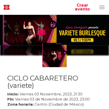
Crear
evento
Tog
navi
CICLO CABARETERO
(variete)
Inicio:
Viernes
03
Noviembre
,
2023
,
21
:
30
Fin:
Viernes
03
de
Noviembre
de
2023
,
23
:
00
Zona horaria:
Centro (Ciudad de México)