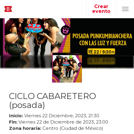
Crear
evento
Tog
navi
CICLO CABARETERO
(posada)
Inicio:
Viernes
22
Diciembre
,
2023
,
21
:
30
Fin:
Viernes
22
de
Diciembre
de
2023
,
23
:
00
Zona horaria:
Centro (Ciudad de México)