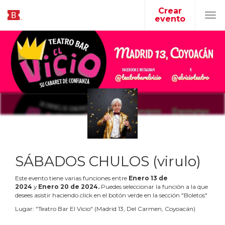
Crear
evento
Tog
navi
SÁBADOS CHULOS (virulo)
Este evento tiene varias funciones entre
Enero
13
de
2024
y
Enero
20
de
2024
.
Puedes seleccionar la función a la que
desees asistir haciendo click en el botón verde en la sección "Boletos"
Lugar:
"
Teatro Bar El Vicio
"
(
Madrid 13, Del Carmen, Coyoacán
)