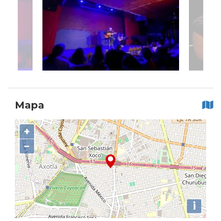
Mapa
+
−
i